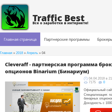
Traffic Best
Все о заработке в интернете!
Главная страница
Партнерские программы
Брокер
Главная
»
2018
»
Апрель
»
04
Cleveraff - партнерская программа бр
опционов Binarium (Бинариум)
04.04.2018 в 21
7175
0
Официальный сай
Специализация: п
бинарных опционо
Доходность с 1000